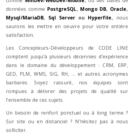
comme
WinDev
/
WebDev
/
Mobile
,
ou des bases de
données comme
PostgreSQL
,
Mongo DB
,
Oracle
,
Mysql/MariaDB
,
Sql Server
ou
Hyperfile
,
nous
saurons les mettre en oeuvre pour votre entière
satisfaction.
Les Concepteurs-Développeurs de CODE LINE
comptent jusqu’à plusieurs décennies d’expérience
dans le domaine du développement : CRM, ERP,
GED, PLM, WMS, SIG, RH, … et autres acronymes
barbares. Soyez rassuré, nos équipes sont
rompues à délivrer des projets de qualité sur
l’ensemble de ces sujets.
Un besoin de renfort ponctuel ou à long terme ?
Sur site ou en distanciel ? N’hésitez pas à nous
solliciter.