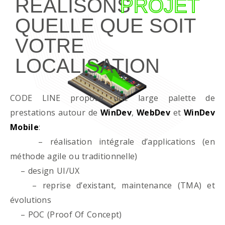
RÉALISONS
PROJET
QUELLE QUE SOIT
VOTRE
LOCALISATION
CODE LINE propose une large palette de
prestations autour de
WinDev
,
WebDev
et
WinDev
Mobile
:
– réalisation intégrale d’applications (en
méthode agile ou traditionnelle)
– design UI/UX
– reprise d’existant, maintenance (TMA) et
évolutions
– POC (Proof Of Concept)