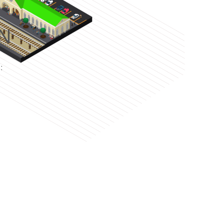
N
e
: