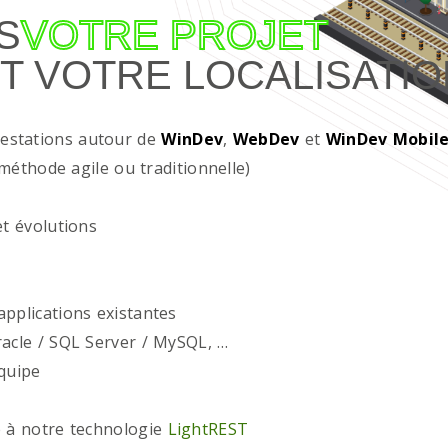
S
VOTRE PROJET
T VOTRE LOCALISATIO
restations autour de
WinDev
,
WebDev
et
WinDev Mobil
méthode agile ou traditionnelle)
t évolutions
plications existantes
acle / SQL Server / MySQL, …
quipe
 à notre technologie
LightREST