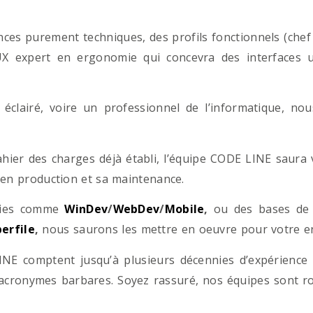
es purement techniques, des profils fonctionnels (chef d
/UX expert en ergonomie qui concevra des interfaces uti
éclairé, voire un professionnel de l’informatique, no
hier des charges déjà établi, l’équipe CODE LINE saur
 en production et sa maintenance.
ogies comme
WinDev
/
WebDev
/
Mobile
,
ou des bases d
erfile
,
nous saurons les mettre en oeuvre pour votre ent
NE comptent jusqu’à plusieurs décennies d’expérience
acronymes barbares. Soyez rassuré, nos équipes sont rom