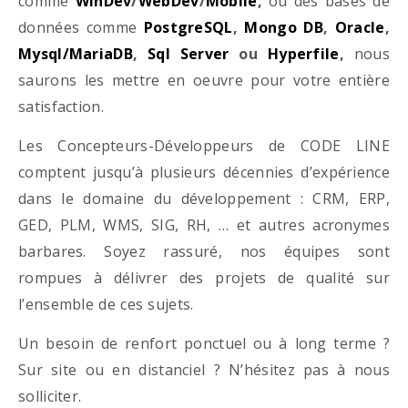
comme
WinDev
/
WebDev
/
Mobile
,
ou des bases de
données comme
PostgreSQL
,
Mongo DB
,
Oracle
,
Mysql/MariaDB
,
Sql Server
ou
Hyperfile
,
nous
saurons les mettre en oeuvre pour votre entière
satisfaction.
Les Concepteurs-Développeurs de CODE LINE
comptent jusqu’à plusieurs décennies d’expérience
dans le domaine du développement : CRM, ERP,
GED, PLM, WMS, SIG, RH, … et autres acronymes
barbares. Soyez rassuré, nos équipes sont
rompues à délivrer des projets de qualité sur
l’ensemble de ces sujets.
Un besoin de renfort ponctuel ou à long terme ?
Sur site ou en distanciel ? N’hésitez pas à nous
solliciter.