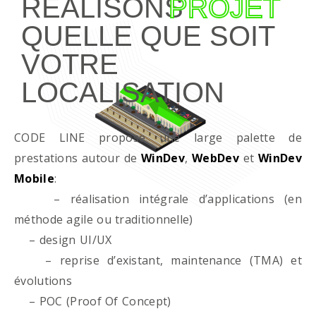
RÉALISONS
PROJET
QUELLE QUE SOIT
VOTRE
LOCALISATION
CODE LINE propose une large palette de
prestations autour de
WinDev
,
WebDev
et
WinDev
Mobile
:
– réalisation intégrale d’applications (en
méthode agile ou traditionnelle)
– design UI/UX
– reprise d’existant, maintenance (TMA) et
évolutions
– POC (Proof Of Concept)