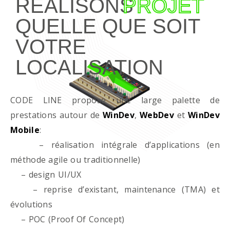
RÉALISONS
PROJET
QUELLE QUE SOIT
VOTRE
LOCALISATION
CODE LINE propose une large palette de
prestations autour de
WinDev
,
WebDev
et
WinDev
Mobile
:
– réalisation intégrale d’applications (en
méthode agile ou traditionnelle)
– design UI/UX
– reprise d’existant, maintenance (TMA) et
évolutions
– POC (Proof Of Concept)