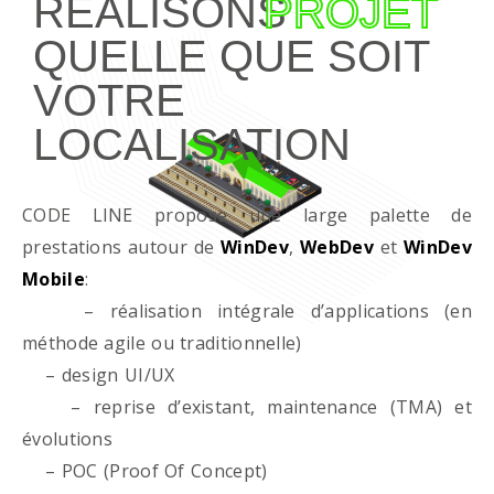
RÉALISONS
PROJET
QUELLE QUE SOIT
VOTRE
LOCALISATION
CODE LINE propose une large palette de
prestations autour de
WinDev
,
WebDev
et
WinDev
Mobile
:
– réalisation intégrale d’applications (en
méthode agile ou traditionnelle)
– design UI/UX
– reprise d’existant, maintenance (TMA) et
évolutions
– POC (Proof Of Concept)