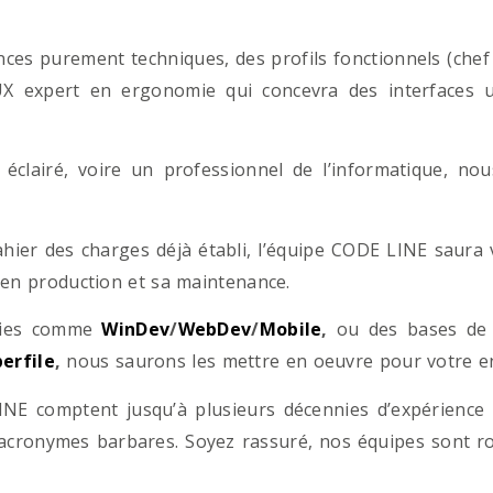
es purement techniques, des profils fonctionnels (chef d
/UX expert en ergonomie qui concevra des interfaces uti
éclairé, voire un professionnel de l’informatique, no
hier des charges déjà établi, l’équipe CODE LINE saur
 en production et sa maintenance.
ogies comme
WinDev
/
WebDev
/
Mobile
,
ou des bases d
erfile
,
nous saurons les mettre en oeuvre pour votre ent
NE comptent jusqu’à plusieurs décennies d’expérience
acronymes barbares. Soyez rassuré, nos équipes sont rom