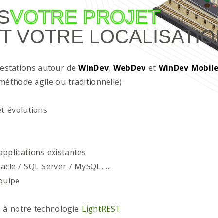
S
VOTRE PROJET
T VOTRE LOCALISATIO
restations autour de
WinDev
,
WebDev
et
WinDev Mobil
méthode agile ou traditionnelle)
t évolutions
plications existantes
acle / SQL Server / MySQL, …
quipe
 à notre technologie
LightREST