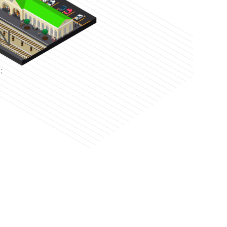
N
e
: