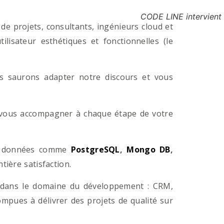
CODE LINE intervient
e projets, consultants, ingénieurs cloud et
lisateur esthétiques et fonctionnelles (le
us saurons adapter notre discours et vous
a vous accompagner à chaque étape de votre
e données comme
PostgreSQL
,
Mongo DB
,
ière satisfaction.
 dans le domaine du développement : CRM,
pues à délivrer des projets de qualité sur