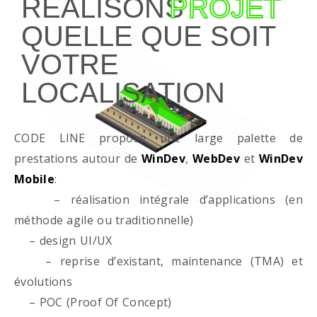
RÉALISONS
PROJET
QUELLE QUE SOIT
VOTRE
LOCALISATION
CODE LINE propose une large palette de
prestations autour de
WinDev
,
WebDev
et
WinDev
Mobile
:
– réalisation intégrale d’applications (en
méthode agile ou traditionnelle)
– design UI/UX
– reprise d’existant, maintenance (TMA) et
évolutions
– POC (Proof Of Concept)