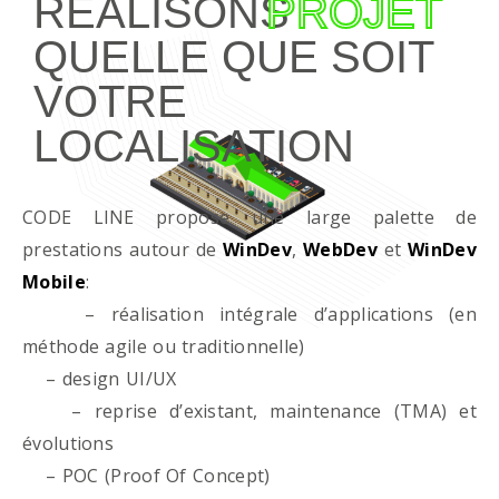
RÉALISONS
PROJET
QUELLE QUE SOIT
VOTRE
LOCALISATION
CODE LINE propose une large palette de
prestations autour de
WinDev
,
WebDev
et
WinDev
Mobile
:
– réalisation intégrale d’applications (en
méthode agile ou traditionnelle)
– design UI/UX
– reprise d’existant, maintenance (TMA) et
évolutions
– POC (Proof Of Concept)