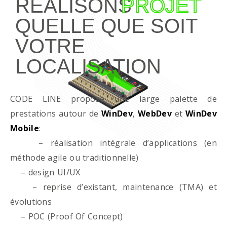
RÉALISONS
PROJET
QUELLE QUE SOIT
VOTRE
LOCALISATION
CODE LINE propose une large palette de
prestations autour de
WinDev
,
WebDev
et
WinDev
Mobile
:
– réalisation intégrale d’applications (en
méthode agile ou traditionnelle)
– design UI/UX
– reprise d’existant, maintenance (TMA) et
évolutions
– POC (Proof Of Concept)