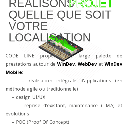
RÉALISONS
PROJET
QUELLE QUE SOIT
VOTRE
LOCALISATION
CODE LINE propose une large palette de
prestations autour de
WinDev
,
WebDev
et
WinDev
Mobile
:
– réalisation intégrale d’applications (en
méthode agile ou traditionnelle)
– design UI/UX
– reprise d’existant, maintenance (TMA) et
évolutions
– POC (Proof Of Concept)