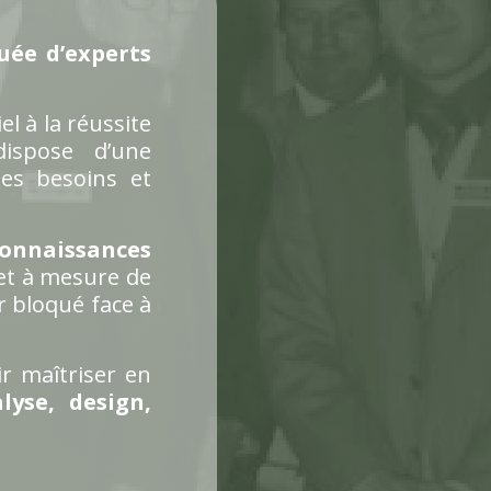
uée d’experts
iel à la réussite
dispose d’une
es besoins et
connaissances
 et à mesure de
r bloqué face à
r maîtriser en
lyse, design,