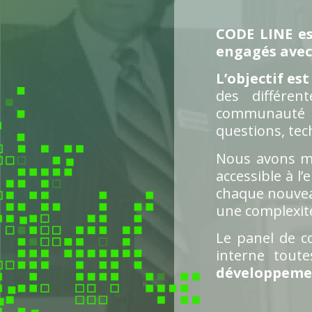
CODE LINE es
engagés avec 
L’objectif es
des différen
communauté d
questions, tec
Nous avons m
accessible à l
chaque nouveau
une complexité
Le panel de c
interne tout
développemen