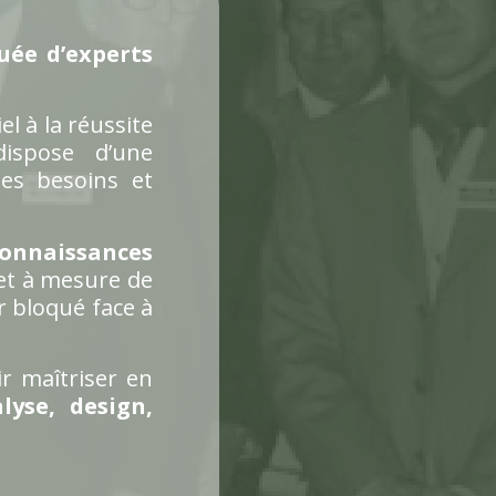
uée d’experts
iel à la réussite
dispose d’une
es besoins et
connaissances
 et à mesure de
r bloqué face à
r maîtriser en
lyse, design,