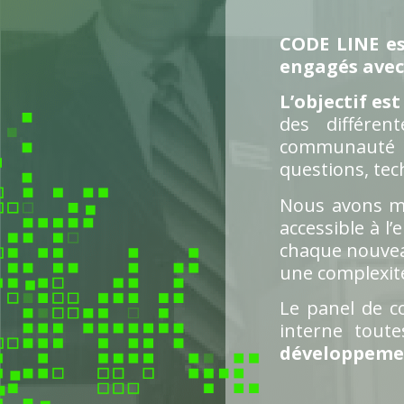
CODE LINE es
engagés avec 
L’objectif es
des différen
communauté d
questions, tec
Nous avons m
accessible à l
chaque nouveau
une complexité
Le panel de c
interne tout
développemen